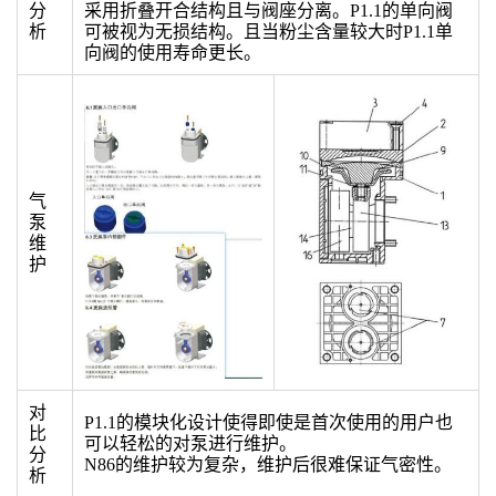
分
采用折叠开合结构且与阀座分离。P1.1的单向阀
析
可被视为无损结构。且当粉尘含量较大时P1.1单
向阀的使用寿命更长。
气
泵
维
护
对
P1.1的模块化设计使得即使是首次使用的用户也
比
可以轻松的对泵进行维护。
分
N86的维护较为复杂，维护后很难保证气密性。
析