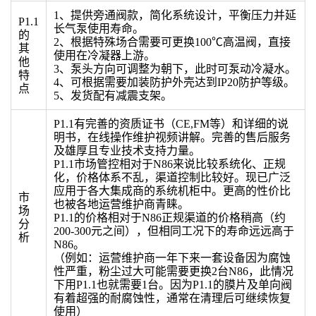
1、提供旁通阀款，简化系统设计，平衡压力并延
P1.1
长气泵使用寿命。
的
2、根据特殊场合需要可更换100℃高温阀，直接
其
使用在冷凝器上游。
他
3、泵头方向可调整为朝下，此时可泵动冷凝水。
特
4、可根据需要加装防护外壳达到IP20防护等级。
点
5、发货配有减震支架。
P1.1有完善的资质证书（CE,FM等）和详细的说
明书，在线操作维护视频讲解。完善的售后服务
及雄厚且专业技术支持力量。
P1.1市场管控相对于N86来说比较系统化、正规
化，价格体系不乱，渠道控制比较好。现已广泛
应用于各大集成商的系统机柜中。更高的性价比
市
也被各地运营维护商青睐。
场
P1.1的价格相对于N86正规渠道的价格稍高（约
分
200-300元之间），但相同工况下的寿命远远高于
析
N86。
（例如：运营维护商一年下来一套设备因为腐蚀
性严重，粉尘过大可能需要更换2台N86，此情况
下用P1.1也就需要1台。因为P1.1的膜片及单向阀
有着超强的耐腐蚀性，通常在清理后可继续恢复
使用）