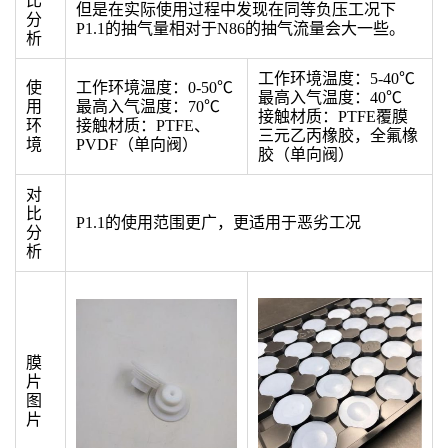
比
但是在实际使用过程中发现在同等负压工况下
分
P1.1的抽气量相对于N86的抽气流量会大一些。
析
工作环境温度：5-40℃
使
工作环境温度：0-50℃
最高入气温度：40℃
用
最高入气温度：70℃
接触材质：PTFE覆膜
环
接触材质：PTFE、
三元乙丙橡胶，全氟橡
境
PVDF（单向阀）
胶（单向阀）
对
比
P1.1的使用范围更广，更适用于恶劣工况
分
析
膜
片
图
片