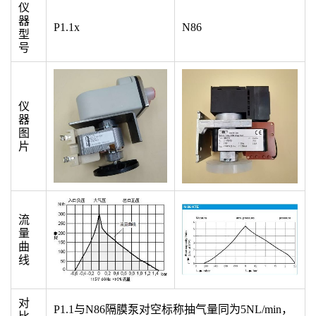
仪
器
P1.1x
N86
型
号
仪
器
图
片
流
量
曲
线
对
P1.1与N86隔膜泵对空标称抽气量同为5NL/min，