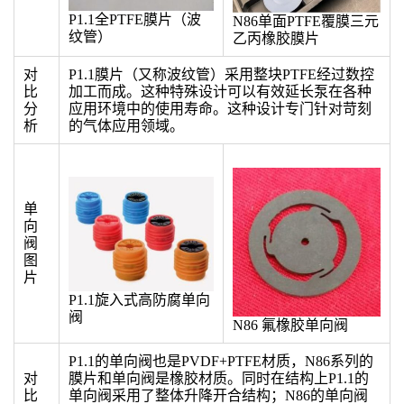
P1.1全PTFE膜片（波
N86单面PTFE覆膜三元
纹管）
乙丙橡胶膜片
对
P1.1膜片（又称波纹管）采用整块PTFE经过数控
比
加工而成。这种特殊设计可以有效延长泵在各种
分
应用环境中的使用寿命。这种设计专门针对苛刻
析
的气体应用领域。
单
向
阀
图
片
P1.1旋入式高防腐单向
阀
N86 氟橡胶单向阀
P1.1的单向阀也是PVDF+PTFE材质，N86系列的
对
膜片和单向阀是橡胶材质。同时在结构上P1.1的
比
单向阀采用了整体升降开合结构；N86的单向阀