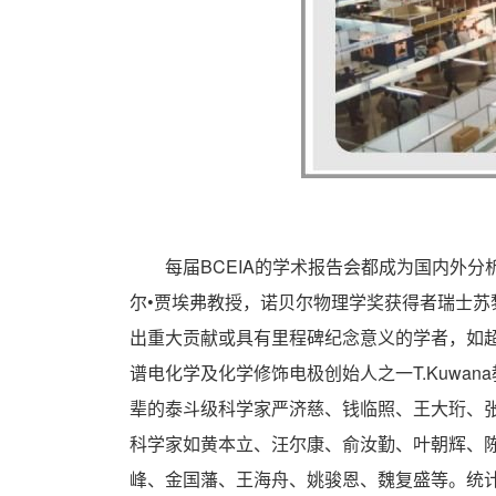
每届BCEIA的学术报告会都成为国内外分
尔•贾埃弗教授，诺贝尔物理学奖获得者瑞士
出重大贡献或具有里程碑纪念意义的学者，如超临界色谱
谱电化学及化学修饰电极创始人之一T.Kuwa
辈的泰斗级科学家严济慈、钱临照、王大珩、张
科学家如黄本立、汪尔康、俞汝勤、叶朝辉、
峰、金国藩、王海舟、姚骏恩、魏复盛等。统计显