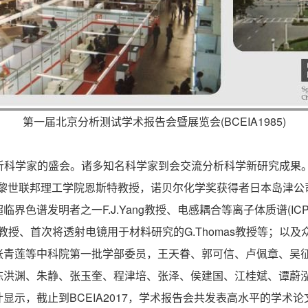
第一届北京分析测试学术报告会暨展览会(BCEIA1985)
析科学家的盛会。诸多知名科学家到会交流分析科学新研究成果
苏黎世联邦理工学院恩斯特教授，诺贝尔化学奖获得者日本岛津公
发明者之一F.J.Yang教授、电感耦合等离子体质谱(ICP-MS)发
na教授、首次将透射电镜用于材料研究的G.Thomas教授等；
青莲等中科院第一批学部委员，王天眷、郭可信、卢佩章、吴征铠
陈洪渊、朱静、张玉奎、程津培、张泽、侯建国、江桂斌、谭蔚
示，截止到BCEIA2017，学术报告会共发表高水平的学术论