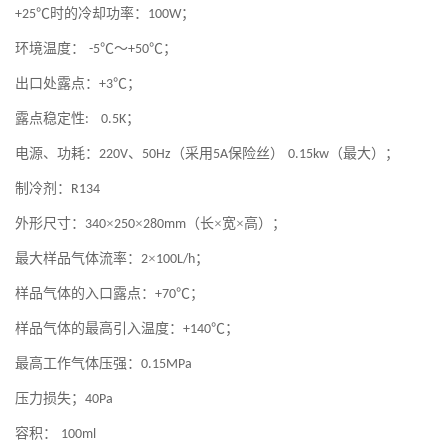
℃时的冷却功率：
；
+25
100W
环境温度：
℃～
℃；
-5
+50
出口处露点：
℃；
+3
露点稳定性
；
: 0.5K
电源、功耗：
、
（采用
保险丝）
（最大）；
220V
50Hz
5A
0.15kw
制冷剂：
R134
外形尺寸：
×
×
（长×宽×高）；
340
250
280mm
最大样品气体流率：
×
；
2
100L/h
样品气体的入口露点：
℃；
+70
样品气体的最高引入温度：
℃；
+140
最高工作气体压强：
0.15MPa
压力损失；
40Pa
容积：
100ml