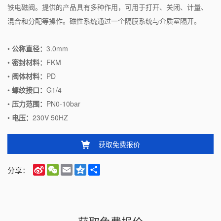
铁电磁阀。提供的产品具有多种作用，可用于打开、关闭、计量、
混合和分配等操作。磁性系统通过一个隔膜系统与介质室隔开。
•
公称直径
：
3.0mm
•
密封材料
：
FKM
•
阀体材料：
PD
•
螺纹接口：
G1/4
•
压力范围：
PN0-10bar
•
电压：
230V 50HZ
获取免费报价
Sina
WeChat
Email
Qzone
Share
分享：
Weibo